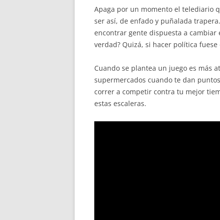
Apaga por un momento el telediario qu
ser así, de enfado y puñalada trapera.
encontrar gente dispuesta a cambiar 
verdad? Quizá, si hacer política fues
Cuando se plantea un juego es más atr
supermercados cuando te dan puntos 
correr a competir contra tu mejor tie
estas escaleras.