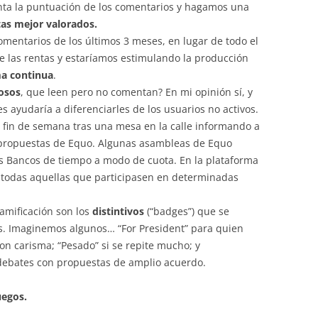
nta la puntuación de los comentarios y hagamos una
as mejor valorados.
omentarios de los últimos 3 meses, en lugar de todo el
 de las rentas y estaríamos estimulando la producción
a continua
.
iosos
, que leen pero no comentan? En mi opinión sí, y
s ayudaría a diferenciarles de los usuarios no activos.
 fin de semana tras una mesa en la calle informando a
y propuestas de Equo. Algunas asambleas de Equo
us Bancos de tiempo a modo de cuota. En la plataforma
 todas aquellas que participasen en determinadas
amificación son los
distintivos
(“badges”) que se
os. Imaginemos algunos… “For President” para quien
on carisma; “Pesado” si se repite mucho; y
debates con propuestas de amplio acuerdo.
uegos.