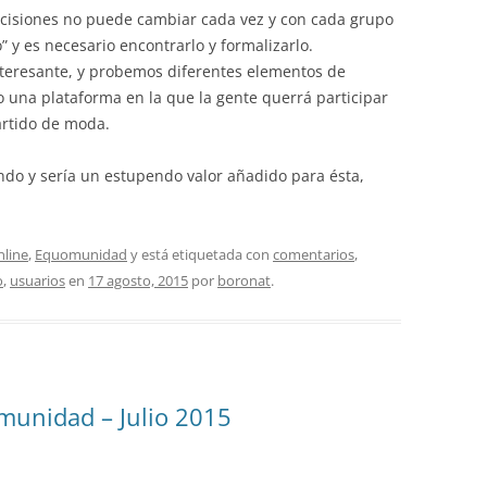
ecisiones no puede cambiar cada vez y con cada grupo
” y es necesario encontrarlo y formalizarlo.
teresante, y probemos diferentes elementos de
 una plataforma en la que la gente querrá participar
partido de moda.
ndo y sería un estupendo valor añadido para ésta,
line
,
Equomunidad
y está etiquetada con
comentarios
,
o
,
usuarios
en
17 agosto, 2015
por
boronat
.
munidad – Julio 2015