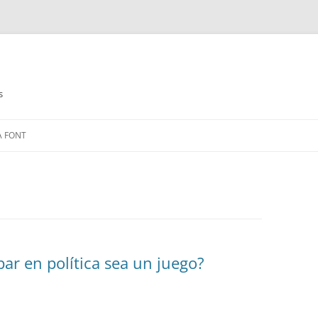
s
Saltar
al
A FONT
contenido
ar en política sea un juego?