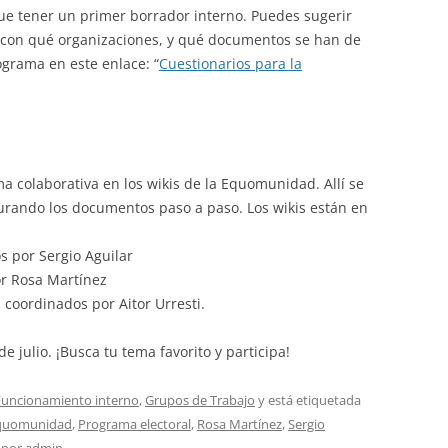
gue tener un primer borrador interno. Puedes sugerir
 con qué organizaciones, y qué documentos se han de
ograma en este enlace: “
Cuestionarios para la
a colaborativa en los wikis de la Equomunidad. Allí se
gurando los documentos paso a paso. Los wikis están en
s por Sergio Aguilar
or Rosa Martínez
, coordinados por Aitor Urresti.
de julio. ¡Busca tu tema favorito y participa!
Funcionamiento interno
,
Grupos de Trabajo
y está etiquetada
quomunidad
,
Programa electoral
,
Rosa Martínez
,
Sergio
por
admin
.