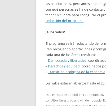
las asociaciones, pero antes se persi
con qué personas se ha de contactar,
tener en cuenta para configurar el pr
redacción del programa
“.
¡A los wikis!
El programa se irá redactando de form
irán recogiendo aportaciones y confi
cada una de las áreas temáticas:
–
Democracia y libertades
, coordinado
–
Derechos y equidad
, coordinados p
–
Transición ecológica de la economía
Los wikis estarán abiertos hasta el 25 
Esta entrada se publicó en
Equomunidad
,
con
Aitor Urresti
,
buen vivir
,
democracia
,
E
Aguilar
,
transición ecológica
en
8 julio, 2015