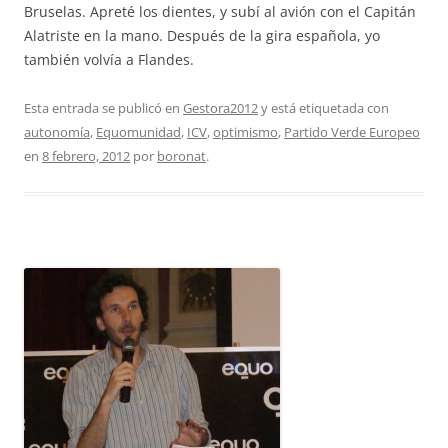
Bruselas. Apreté los dientes, y subí al avión con el Capitán
Alatriste en la mano. Después de la gira española, yo
también volvía a Flandes.
Esta entrada se publicó en
Gestora2012
y está etiquetada con
autonomía
,
Equomunidad
,
ICV
,
optimismo
,
Partido Verde Europeo
en
8 febrero, 2012
por
boronat
.