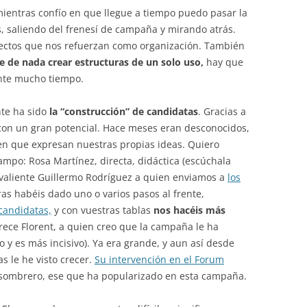
 mientras confío en que llegue a tiempo puedo pasar la
s, saliendo del frenesí de campaña y mirando atrás.
pectos que nos refuerzan como organización. También
e de nada crear estructuras de un solo uso,
hay que
nte mucho tiempo.
nte ha sido
la “construcción” de candidatas
. Gracias a
e con un gran potencial. Hace meses eran desconocidos,
bien que expresan nuestras propias ideas. Quiero
campo: Rosa Martínez, directa, didáctica (escúchala
el valiente Guillermo Rodríguez a quien enviamos a
los
as habéis dado uno o varios pasos al frente,
candidatas,
y con vuestras tablas
nos hacéis más
rece Florent, a quien creo que la campaña le ha
y es más incisivo). Ya era grande, y aun así desde
s le he visto crecer.
Su intervención en el Forum
 sombrero, ese que ha popularizado en esta campaña.