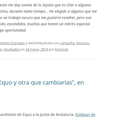
exto me doy cuenta de lo injusto que es citar a algunos
 sitios, durante tanto tiempo… He elegido a algunos que me
ho un trabajo oscuro que me gustaría resaltar, pero son
ién, escondidos, muchos que tienen un mérito especial.
nga oportunidad.
amento Europeo
y está etiquetada con
campaña
,
discurso
,
si
,
resultados
en
24 mayo, 2014
por
boronat
.
 Equo y otra que cambiarías”, en
 candidato de Equo a la Junta de Andalucía,
Esteban de