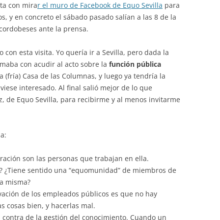
ta con mira
r el muro de Facebook de Equo Sevilla
para
s, y en concreto el sábado pasado salían a las 8 de la
cordobeses ante la prensa.
 con esta visita. Yo quería ir a Sevilla, pero dada la
rmaba con acudir al acto sobre la
función pública
(fría) Casa de las Columnas, y luego ya tendría la
iese interesado. Al final salió mejor de lo que
, de Equo Sevilla, para recibirme y al menos invitarme
a:
tración son las personas que trabajan en ella.
.0? ¿Tiene sentido una “equomunidad” de miembros de
 la misma?
vación de los empleados públicos es que no hay
as cosas bien, y hacerlas mal.
n contra de la gestión del conocimiento. Cuando un