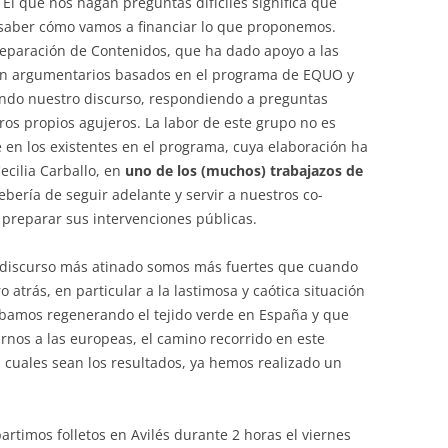
. El que nos hagan preguntas difíciles significa que
 saber cómo vamos a financiar lo que proponemos.
reparación de Contenidos, que ha dado apoyo a las
con argumentarios basados en el programa de EQUO y
nando nuestro discurso, respondiendo a preguntas
tros propios agujeros. La labor de este grupo no es
 en los existentes en el programa, cuya elaboración ha
ecilia Carballo, en
uno de los (muchos) trabajazos de
ebería de seguir adelante y servir a nuestros co-
 a preparar sus intervenciones públicas.
discurso más atinado somos más fuertes que cuando
trás, en particular a la lastimosa y caótica situación
ábamos regenerando el tejido verde en España y que
rnos a las europeas, el camino recorrido en este
n cuales sean los resultados, ya hemos realizado un
rtimos folletos en Avilés durante 2 horas el viernes