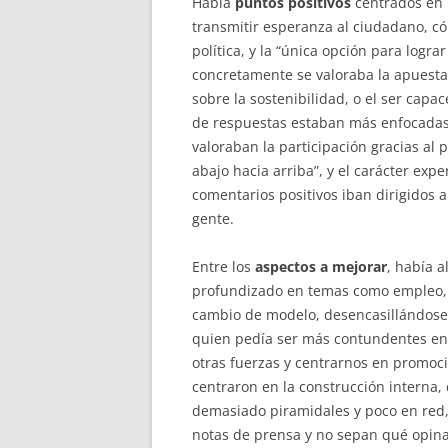
Había
puntos positivos
centrados en 
transmitir esperanza al ciudadano, c
política, y la “única opción para logr
concretamente se valoraba la apuesta 
sobre la sostenibilidad, o el ser capac
de respuestas estaban más enfocadas 
valoraban la participación gracias al 
abajo hacia arriba”, y el carácter exp
comentarios positivos iban dirigidos 
gente.
Entre los
aspectos a mejorar
, había a
profundizado en temas como empleo, s
cambio de modelo, desencasillándose d
quien pedía ser más contundentes en e
otras fuerzas y centrarnos en promoc
centraron en la construcción interna,
demasiado piramidales y poco en red,
notas de prensa y no sepan qué opina