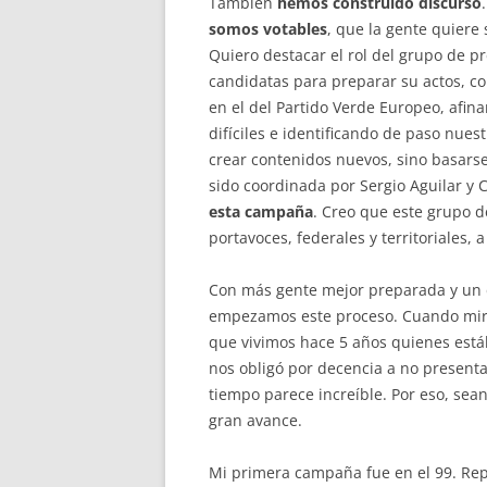
También
hemos construido discurso
somos votables
, que la gente quiere
Quiero destacar el rol del grupo de p
candidatas para preparar su actos, 
en el del Partido Verde Europeo, afi
difíciles e identificando de paso nues
crear contenidos nuevos, sino basarse
sido coordinada por Sergio Aguilar y C
esta campaña
. Creo que este grupo d
portavoces, federales y territoriales,
Con más gente mejor preparada y un 
empezamos este proceso. Cuando miro a
que vivimos hace 5 años quienes est
nos obligó por decencia a no presenta
tiempo parece increíble. Por eso, sea
gran avance.
Mi primera campaña fue en el 99. Repa