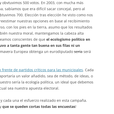
, y obvtuvimos 500 votos. En 2003, con mucha más
, sabíamos que era difícil sacar concejal, pero al
tuvimos 700. Elección tras elección he visto como nos
breestimar nuestras opciones en base al recibimiento
eso, con los pies en la tierra, asumo que los resultados
bién nuestra moral, mantengamos la cabeza alta
y seamos conscientes de que
el ecologismo político en
uvo a tanta gente tan buena en sus filas ni un
rimavera Europea obtenga un eurodiputado
sería
será
 frente de partidos críticos para las municipales
. Cada
portaría un valor añadido, sea de método, de ideas, o
nuestro sería la ecología política, un ideal que debemos
cual sea nuestra apuesta electoral.
 y cada una el esfuerzo realizado en esta campaña.
 y
que se queden cortas todas las encuestas
!