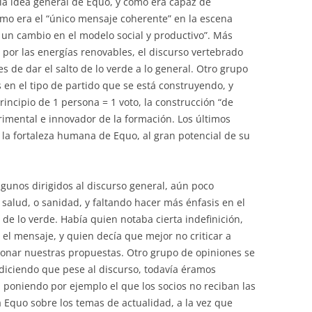
la idea general de Equo, y cómo era capaz de
ómo era el “único mensaje coherente” en la escena
ar un cambio en el modelo social y productivo”. Más
por las energías renovables, el discurso vertebrado
es de dar el salto de lo verde a lo general. Otro grupo
en el tipo de partido que se está construyendo, y
principio de 1 persona = 1 voto, la construcción “de
erimental e innovador de la formación. Los últimos
a la fortaleza humana de Equo, al gran potencial de su
lgunos dirigidos al discurso general, aún poco
alud, o sanidad, y faltando hacer más énfasis en el
e lo verde. Había quien notaba cierta indefinición,
l mensaje, y quien decía que mejor no criticar a
ionar nuestras propuestas. Otro grupo de opiniones se
 diciendo que pese al discurso, todavía éramos
 poniendo por ejemplo el que los socios no reciban las
 Equo sobre los temas de actualidad, a la vez que