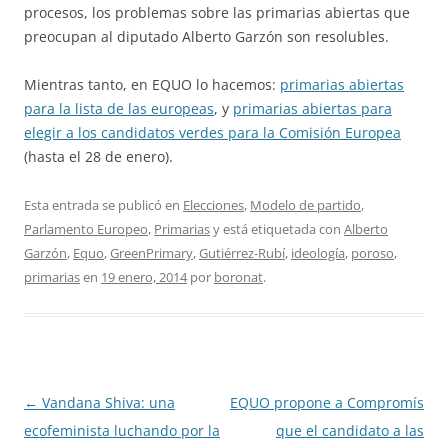
procesos, los problemas sobre las primarias abiertas que
preocupan al diputado Alberto Garzón son resolubles.
Mientras tanto, en EQUO lo hacemos:
primarias abiertas
para la lista de las europeas
, y
primarias abiertas para
elegir a los candidatos verdes para la Comisión Europea
(hasta el 28 de enero).
Esta entrada se publicó en
Elecciones
,
Modelo de partido
,
Parlamento Europeo
,
Primarias
y está etiquetada con
Alberto
Garzón
,
Equo
,
GreenPrimary
,
Gutiérrez-Rubí
,
ideología
,
poroso
,
primarias
en
19 enero, 2014
por
boronat
.
Navegación
←
Vandana Shiva: una
EQUO propone a Compromís
de
ecofeminista luchando por la
que el candidato a las