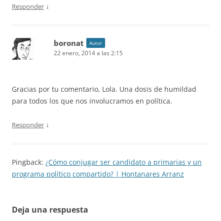
↓
Responder
boronat
Autor
22 enero, 2014 a las 2:15
Gracias por tu comentario, Lola. Una dosis de humildad
para todos los que nos involucramos en política.
↓
Responder
Pingback:
¿Cómo conjugar ser candidato a primarias y un
programa político compartido? | Hontanares Arranz
Deja una respuesta