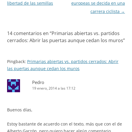
entradas
libertad de las semillas
europeas se decida en una
carrera ciclista
→
14 comentarios en “
Primarias abiertas vs. partidos
cerrados: Abrir las puertas aunque cedan los muros
”
Pingback:
Primarias abiertas vs. partidos cerrados: Abrir
las puertas aunque cedan los muros
Pedro
19 enero, 2014 a las 17:12
Buenos días,
Estoy bastante de acuerdo con el texto, más que con el de
Alberto Garzón, pero quiero hacer algún comentario