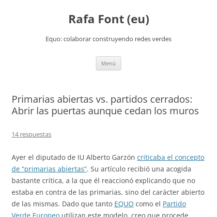
Rafa Font (eu)
Equo: colaborar construyendo redes verdes
Saltar
Menú
al
contenido
Primarias abiertas vs. partidos cerrados:
Abrir las puertas aunque cedan los muros
14 respuestas
Ayer el diputado de IU Alberto Garzón
criticaba el concepto
de “primarias abiertas”
. Su artículo recibió una acogida
bastante crítica, a la que él reaccionó explicando que no
estaba en contra de las primarias, sino del carácter abierto
de las mismas. Dado que tanto
EQUO
como el
Partido
Verde Europeo
utilizan este modelo, creo que procede