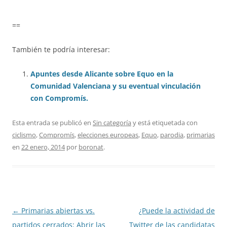
==
También te podría interesar:
Apuntes desde Alicante sobre Equo en la
Comunidad Valenciana y su eventual vinculación
con Compromís.
Esta entrada se publicó en
Sin categoría
y está etiquetada con
ciclismo
,
Compromís
,
elecciones europeas
,
Equo
,
parodia
,
primarias
en
22 enero, 2014
por
boronat
.
Navegación
←
Primarias abiertas vs.
¿Puede la actividad de
de
partidos cerrados: Abrir las
Twitter de las candidatas