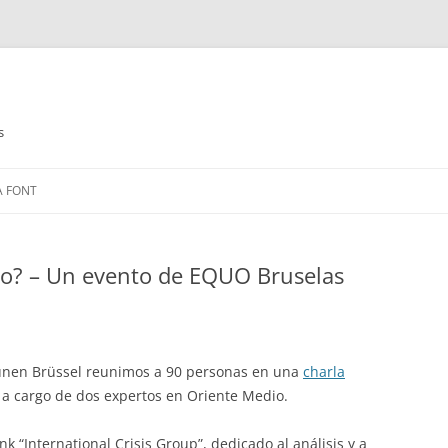
s
Saltar
al
A FONT
contenido
ico? – Un evento de EQUO Bruselas
rünen Brüssel reunimos a 90 personas en una
charla
a cargo de dos expertos en Oriente Medio.
nk “International Crisis Group”, dedicado al análisis y a