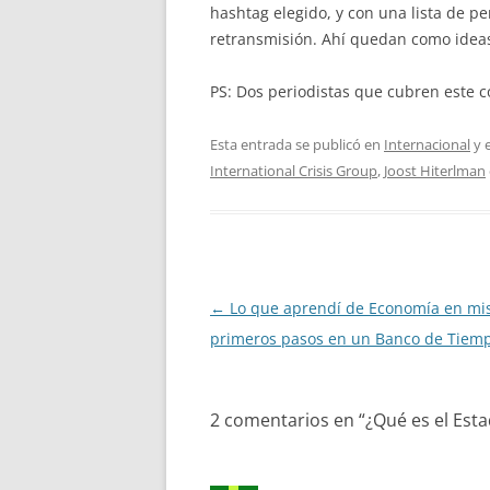
hashtag elegido, y con una lista de pe
retransmisión. Ahí quedan como ideas
PS: Dos periodistas que cubren este c
Esta entrada se publicó en
Internacional
y 
International Crisis Group
,
Joost Hiterlman
Navegación
←
Lo que aprendí de Economía en mi
de
primeros pasos en un Banco de Tiem
entradas
2 comentarios en “
¿Qué es el Est