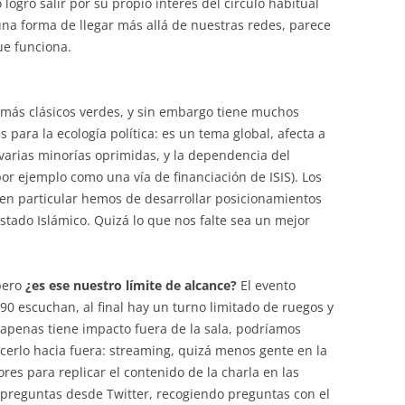
 logró salir por su propio interés del círculo habitual
na forma de llegar más allá de nuestras redes, parece
e funciona.
 más clásicos verdes, y sin embargo tiene muchos
para la ecología política: es un tema global, afecta a
 varias minorías oprimidas, y la dependencia del
or ejemplo como una vía de financiación de ISIS). Los
en particular hemos de desarrollar posicionamientos
 Estado Islámico. Quizá lo que nos falte sea un mejor
 pero
¿es ese nuestro límite de alcance?
El evento
90 escuchan, al final hay un turno limitado de ruegos y
 apenas tiene impacto fuera de la sala, podríamos
acerlo hacia fuera: streaming, quizá menos gente en la
es para replicar el contenido de la charla en las
 preguntas desde Twitter, recogiendo preguntas con el