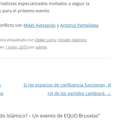
riodistas especializados invitados a seguir la
 para el próximo evento.
onflicto son
Mikel Ayestarán
y
Antonio Pampliega
.
está etiquetada con
Didier Leroy
,
Estado Islámico
,
en
1 junio, 2015
por
admin
.
s
Si los espacios de confluencia funcionan, el
po
rol de los partidos cambiará.
→
ado Islámico? – Un evento de EQUO Bruselas
”