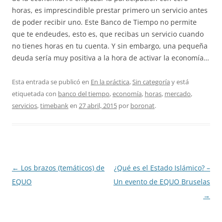
horas, es imprescindible prestar primero un servicio antes
de poder recibir uno. Este Banco de Tiempo no permite
que te endeudes, esto es, que recibas un servicio cuando
no tienes horas en tu cuenta. Y sin embargo, una pequeña
deuda sería muy positiva a la hora de activar la economía…
Esta entrada se publicó en
En la práctica
,
Sin categoría
y está
etiquetada con
banco del tiempo
,
economía
,
horas
,
mercado
,
servicios
,
timebank
en
27 abril, 2015
por
boronat
.
Navegación
←
Los brazos (temáticos) de
¿Qué es el Estado Islámico? –
de
EQUO
Un evento de EQUO Bruselas
entradas
→