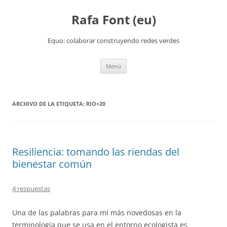
Rafa Font (eu)
Equo: colaborar construyendo redes verdes
Saltar
Menú
al
contenido
ARCHIVO DE LA ETIQUETA:
RIO+20
Resiliencia: tomando las riendas del
bienestar común
4 respuestas
Una de las palabras para mí más novedosas en la
terminología que se usa en el entorno ecologista es