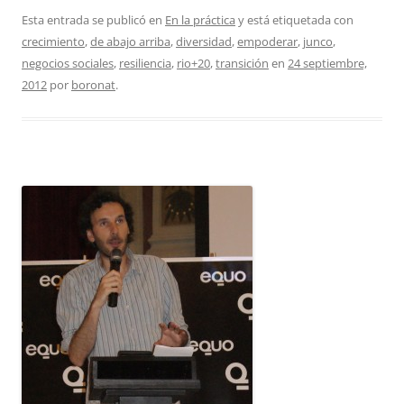
Esta entrada se publicó en
En la práctica
y está etiquetada con
crecimiento
,
de abajo arriba
,
diversidad
,
empoderar
,
junco
,
negocios sociales
,
resiliencia
,
rio+20
,
transición
en
24 septiembre,
2012
por
boronat
.