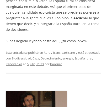
pensar, consumir, o votar. La España rural se considera
marginada en este debate. Así que el primer paso de
cualquier candidato ecologista que se precie es ponerse a
preguntar a la gente cual es su opinión, a
escuchar
lo que
tienen que decir, y a integrar a la España Rural en la toma
de decisiones.
Si has llegado leyendo hasta aquí, ¿tú cómo lo ves?
Esta entrada se publicó en
Rural
,
Trans-partisano
y está etiquetada
con
Biodiversidad
,
Caza
,
Decrecimiento
,
energía
,
España rural
,
Renovables
en
5 julio, 2023
por
boronat
.