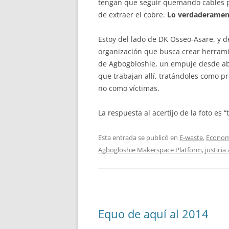
tengan que seguir quemando cables po
de extraer el cobre.
Lo verdaderamente
Estoy del lado de DK Osseo-Asare, y 
organización que busca crear herram
de Agbogbloshie, un empuje desde aba
que trabajan allí, tratándoles como p
no como víctimas.
La respuesta al acertijo de la foto es 
Esta entrada se publicó en
E-waste
,
Econom
Agbogloshie Makerspace Platform
,
justicia
Equo de aquí al 2014