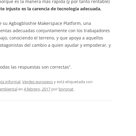
rque es la manera más rápida (y por tanto rentable)
 injusto es la carencia de tecnología adecuada.
de su Agbogbloshie Makerspace Platform, una
ientas adecuadas conjuntamente con los trabajadores
jo, conociendo el terreno, y que apoya a aquellos
rotagonistas del cambio a quien ayudar y empoderar, y
“todas las respuestas son correctas”.
ía informal
,
Verdes europeos
y está etiquetada con
 ambiental
en
4 febrero, 2017
por
boronat
.