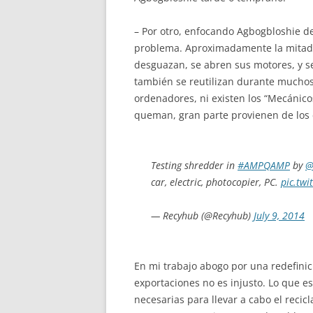
– Por otro, enfocando Agbogbloshie de
problema. Aproximadamente la mitad d
desguazan, se abren sus motores, y s
también se reutilizan durante muchos 
ordenadores, ni existen los “Mecánico
queman, gran parte provienen de los 
Testing shredder in
#AMPQAMP
by
@
car, electric, photocopier, PC.
pic.tw
— Recyhub (@Recyhub)
July 9, 2014
En mi trabajo abogo por una redefinici
exportaciones no es injusto. Lo que e
necesarias para llevar a cabo el reci