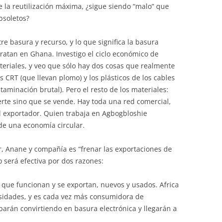
e la reutilización máxima, ¿sigue siendo “malo” que
bsoletos?
re basura y recurso, y lo que significa la basura
 tratan en Ghana. Investigo el ciclo económico de
teriales, y veo que sólo hay dos cosas que realmente
las CRT (que llevan plomo) y los plásticos de los cables
minación brutal). Pero el resto de los materiales:
ierte sino que se vende. Hay toda una red comercial,
al exportador. Quien trabaja en Agbogbloshie
de una economía circular.
r, Anane y compañía es “frenar las exportaciones de
o será efectiva por dos razones:
 que funcionan y se exportan, nuevos y usados. Africa
rsidades, y es cada vez más consumidora de
barán convirtiendo en basura electrónica y llegarán a