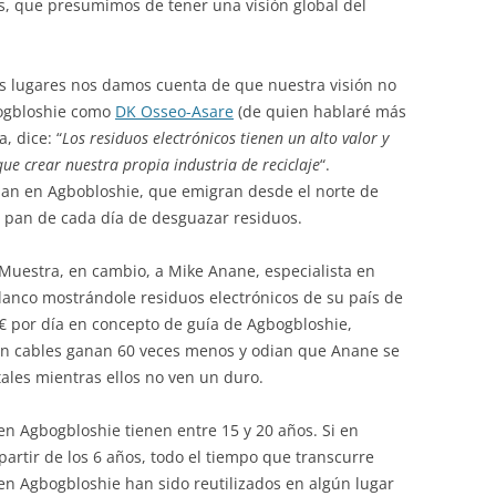
s, que presumimos de tener una visión global del
s lugares nos damos cuenta de que nuestra visión no
bogbloshie como
DK Osseo-Asare
(de quien hablaré más
, dice: “
Los residuos electrónicos tienen un alto valor y
que crear nuestra propia industria de reciclaje
“.
an en Agbobloshie, que emigran desde el norte de
u pan de cada día de desguazar residuos.
Muestra, en cambio, a Mike Anane, especialista en
lanco mostrándole residuos electrónicos de su país de
€ por día en concepto de guía de Agbogbloshie,
n cables ganan 60 veces menos y odian que Anane se
les mientras ellos no ven un duro.
 Agbogbloshie tienen entre 15 y 20 años. Si en
artir de los 6 años, todo el tiempo que transcurre
en Agbogbloshie han sido reutilizados en algún lugar