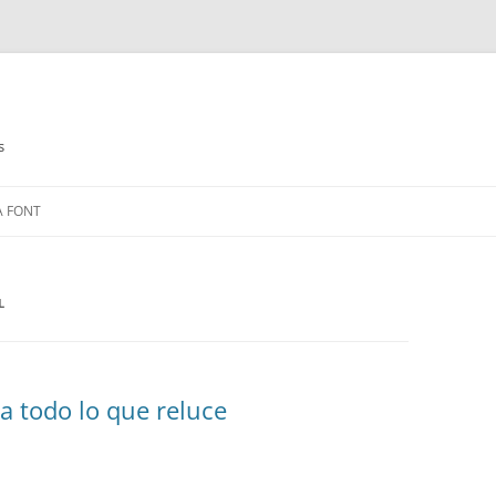
s
Saltar
al
A FONT
contenido
L
ca todo lo que reluce