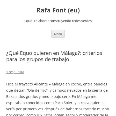
Rafa Font (eu)
Equo: colaborar construyendo redes verdes
Saltar
Menú
al
contenido
¿Qué Equo quieren en Málaga?: criterios
para los grupos de trabajo
1 respuesta
Hice el trayecto Alicante – Málaga en coche, entre paneles
que decían “Ola de frío”, y campos nevados en la sierra de
Baza a dos grados y medio bajo cero. En Málaga me
esperaban conocidos como Paco Soler, y otros a quienes
vería por primera vez después de habernos tratado mucho
por correo, como Irix Zafra, organizador y moderador de la