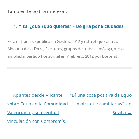
También te podría interesar:
Y tú, ¿qué Equo quieres? – De gira por 6 ciudades
Esta entrada se publicó en
Gestora2012
y está etiquetada con
Alhaurín de la Torre
,
Electores
,
grupos de trabajo
,
málaga
,
mesa
ampliada
,
partido horizontal
en
7 febrero, 2012
por
boronat
.
Navegación
←
Apuntes desde Alicante
“Dí una cosa positiva de Equo
de
sobre Equo en la Comunidad
y otra que cambiarías”, en
entradas
Valenciana y su eventual
Sevilla
→
vinculación con Compromís.