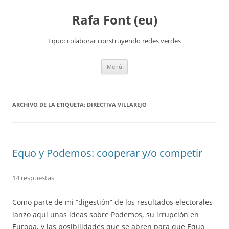
Rafa Font (eu)
Equo: colaborar construyendo redes verdes
Saltar
Menú
al
contenido
ARCHIVO DE LA ETIQUETA:
DIRECTIVA VILLAREJO
Equo y Podemos: cooperar y/o competir
14 respuestas
Como parte de mi “digestión” de los resultados electorales
lanzo aquí unas ideas sobre Podemos, su irrupción en
Europa, y las posibilidades que se abren para que Equo