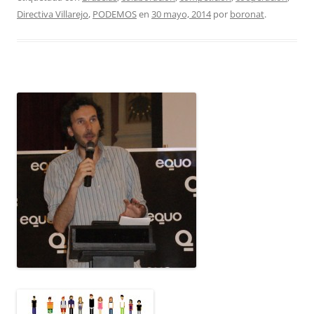
Directiva Villarejo
,
PODEMOS
en
30 mayo, 2014
por
boronat
.