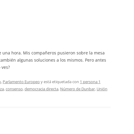
 una hora. Mis compañeros pusieron sobre la mesa
 también algunas soluciones a los mismos. Pero antes
 ves?
o
,
Parlamento Europeo
y está etiquetada con
1 persona 1
nza
,
consenso
,
democracia directa
,
Número de Dunbar
,
Unión