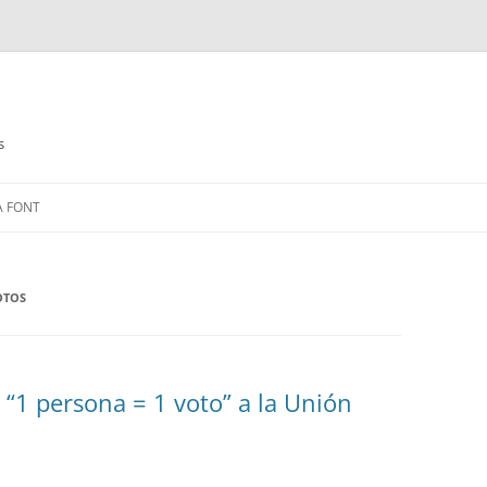
s
Saltar
al
A FONT
contenido
OTOS
 “1 persona = 1 voto” a la Unión