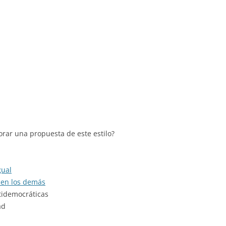
rar una propuesta de este estilo?
gual
 en los demás
tidemocráticas
ad