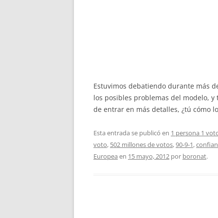
Estuvimos debatiendo durante más de
los posibles problemas del modelo, y
de entrar en más detalles, ¿tú cómo lo
Esta entrada se publicó en
1 persona 1 vot
voto
,
502 millones de votos
,
90-9-1
,
confia
Europea
en
15 mayo, 2012
por
boronat
.