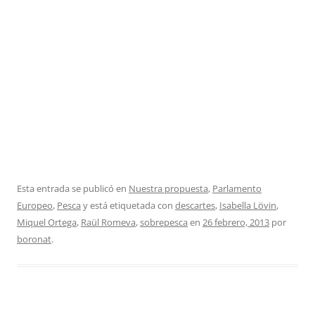
Esta entrada se publicó en
Nuestra propuesta
,
Parlamento
Europeo
,
Pesca
y está etiquetada con
descartes
,
Isabella Lövin
,
Miquel Ortega
,
Raül Romeva
,
sobrepesca
en
26 febrero, 2013
por
boronat
.