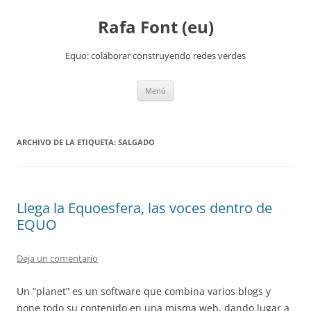
Rafa Font (eu)
Equo: colaborar construyendo redes verdes
Saltar
Menú
al
contenido
ARCHIVO DE LA ETIQUETA:
SALGADO
Llega la Equoesfera, las voces dentro de
EQUO
Deja un comentario
Un “planet” es un software que combina varios blogs y
pone todo su contenido en una misma web, dando lugar a