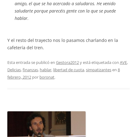
amigo, el que se ha acercado a saludaros. He venido
saludarte porque parecéis gente con la que se puede
hablar.
Y el resto del trayecto nos lo pasamos charlando en la
cafetería del tren.
Esta entrada se publicó en
Gestora2012
y está etiquetada con
AVE
,
Delicias
,
finanzas
,
hablar
,
libertad de cuota
,
simpatizantes
en
8
febrero, 2012
por
boronat
.