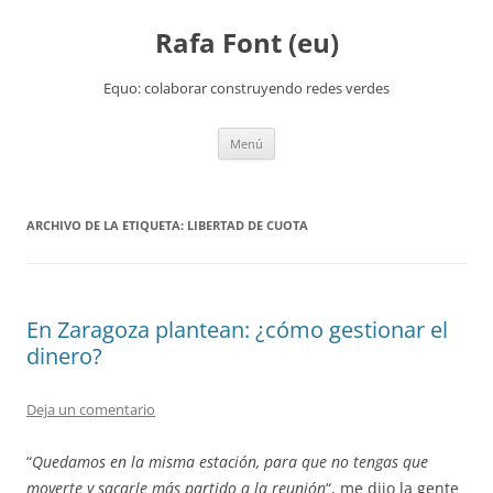
Rafa Font (eu)
Equo: colaborar construyendo redes verdes
Saltar
Menú
al
contenido
ARCHIVO DE LA ETIQUETA:
LIBERTAD DE CUOTA
En Zaragoza plantean: ¿cómo gestionar el
dinero?
Deja un comentario
“
Quedamos en la misma estación, para que no tengas que
moverte y sacarle más partido a la reunión
“, me dijo la gente