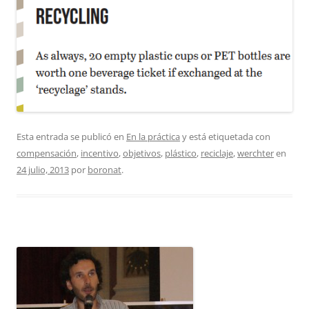
Esta entrada se publicó en
En la práctica
y está etiquetada con
compensación
,
incentivo
,
objetivos
,
plástico
,
reciclaje
,
werchter
en
24 julio, 2013
por
boronat
.