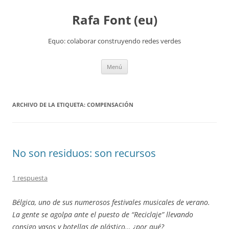
Rafa Font (eu)
Equo: colaborar construyendo redes verdes
Saltar
Menú
al
contenido
ARCHIVO DE LA ETIQUETA:
COMPENSACIÓN
No son residuos: son recursos
1 respuesta
Bélgica, uno de sus numerosos festivales musicales de verano.
La gente se agolpa ante el puesto de “Reciclaje” llevando
consigo vasos y botellas de plástico… ¿por qué?