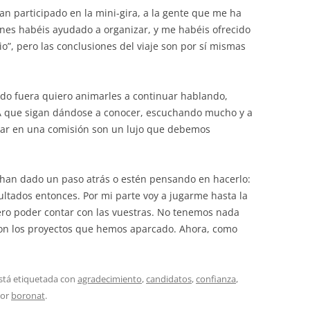
n participado en la mini-gira, a la gente que me ha
enes habéis ayudado a organizar, y me habéis ofrecido
o”, pero las conclusiones del viaje son por sí mismas
do fuera quiero animarles a continuar hablando,
A que sigan dándose a conocer, escuchando mucho y a
tar en una comisión son un lujo que debemos
han dado un paso atrás o estén pensando en hacerlo:
ultados entonces. Por mi parte voy a jugarme hasta la
ero poder contar con las vuestras. No tenemos nada
con los proyectos que hemos aparcado. Ahora, como
stá etiquetada con
agradecimiento
,
candidatos
,
confianza
,
or
boronat
.