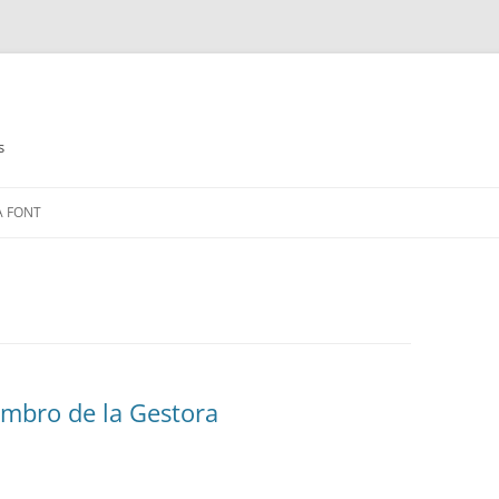
s
Saltar
al
A FONT
contenido
embro de la Gestora