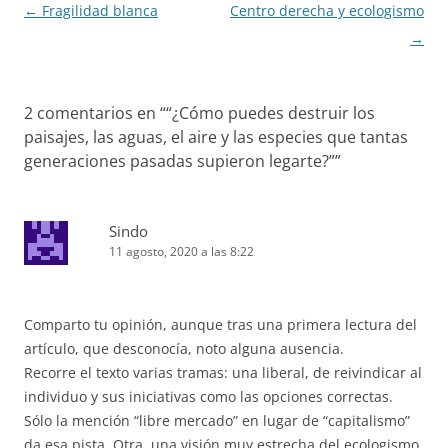
Navegación
←
Fragilidad blanca
Centro derecha y ecologismo
de
→
entradas
2 comentarios en “
“¿Cómo puedes destruir los
paisajes, las aguas, el aire y las especies que tantas
generaciones pasadas supieron legarte?”
”
Sindo
11 agosto, 2020 a las 8:22
Comparto tu opinión, aunque tras una primera lectura del
artículo, que desconocía, noto alguna ausencia.
Recorre el texto varias tramas: una liberal, de reivindicar al
individuo y sus iniciativas como las opciones correctas.
Sólo la mención “libre mercado” en lugar de “capitalismo”
da esa pista. Otra, una visión muy estrecha del ecologismo