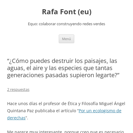
Rafa Font (eu)
Equo: colaborar construyendo redes verdes
Saltar
Menú
al
contenido
“¿Cómo puedes destruir los paisajes, las
aguas, el aire y las especies que tantas
generaciones pasadas supieron legarte?”
2 respuestas
Hace unos días el profesor de Ética y Filosofía Miguel Ángel
Quintana Paz publicaba el artículo “
Por un ecologismo de
derechas
“.
Me parece muy interesante, porque creo que es necesario